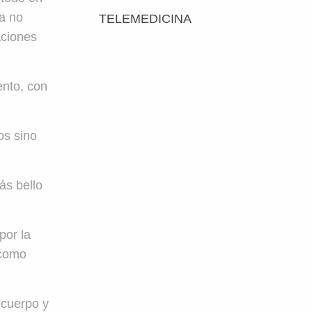
ía no
TELEMEDICINA
aciones
nto, con
os sino
ás bello
por la
 como
 cuerpo y