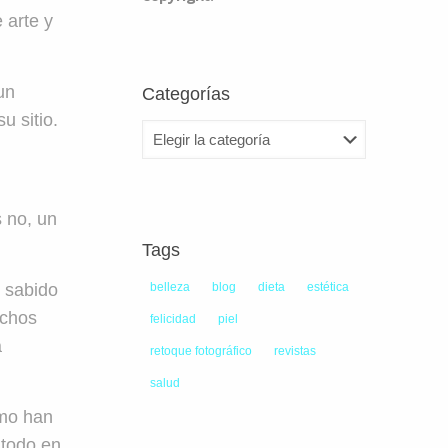
 arte y
un
Categorías
u sitio.
Categorías
 no, un
Tags
n sabido
belleza
blog
dieta
estética
uchos
felicidad
piel
a
retoque fotográfico
revistas
salud
omo han
 todo en