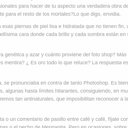
ionales para hacer de tu aspecto una verdadera obra de
te para el resto de los mortales?Lo que digo, envidia.
esas piernas de piel lisa e hidratada que no tienen fin, 
llísima cara donde cada brillo y cada sombra están en s
a genética y azar y cuánto proviene del foto shop? Más
s mentira? ¿ Es oro todo lo que reluce? La respuesta es
a, se pronunciaba en contra de tanto Photoshop. Es bie
s, algunas hasta límites hilarantes, consiguiendo, en m
emos tan antinaturales, que imposibilitan reconocer a l
 o un comentario de pasillo entre café y café, fíjate c
rnas o el pecho de Menganita. Pero en ocasiones, sobre