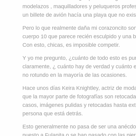
modelazos , maquilladores y peluqueros profes
un billete de avión hacía una playa que no exis
Pero lo que realmente daña mi corazoncito son 
cuerpo 10 que parece recién esculpido y una be
Con esto, chicas, es imposible competir.
Y yo me pregunto, ¿cuánto de todo esto es pur
claramente, ¿ cuánto hay de verdad y cuánto e
no rotundo en la mayoría de las ocasiones.
Hace unos días Keira Knightley, actriz de mod
que la mayor parte de fotografías son retocada
casos, imágenes pulidas y retocadas hasta extr
persona que está detrás.
Esto generalmente no pasa de ser una anécdota
puesto a Fulanita o se han pasado con las pie