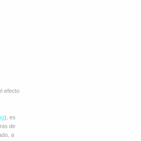
l efecto
ng
), es
bras de
ado, a