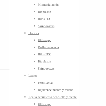
Miomodulación
Bioplastia
Hilos PDO
Skinboosters
Flacidez
Ultherapy
Radiofrecuencia
Hilos PDO
Bioplastia
Skinboosters
Labios
Perfil labial
Rejuvenecimiento y relleno
Rejuvenecimiento del cuello y escote
Ultherapy