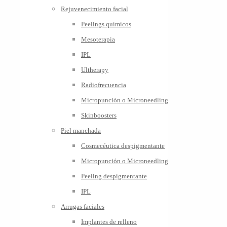
Rejuvenecimiento facial
Peelings químicos
Mesoterapia
IPL
Ultherapy
Radiofrecuencia
Micropunción o Microneedling
Skinboosters
Piel manchada
Cosmecéutica despigmentante
Micropunción o Microneedling
Peeling despigmentante
IPL
Arrugas faciales
Implantes de relleno