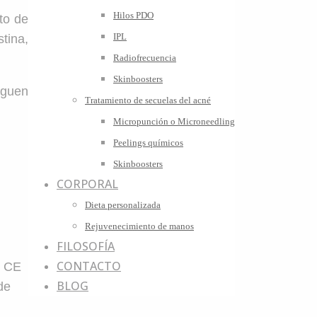
Hilos PDO
to de
IPL
tina,
Radiofrecuencia
Skinboosters
iguen
Tratamiento de secuelas del acné
Micropunción o Microneedling
Peelings químicos
Skinboosters
CORPORAL
Dieta personalizada
Rejuvenecimiento de manos
FILOSOFÍA
CONTACTO
n CE
BLOG
de